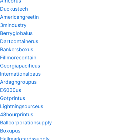
Amcorus
Duckustech
Americangreetin
3mindustry
Berryglobalus
Dartcontainerus
Bankersboxus
Fillmorecontain
Georgiapacificus
Internationalpaus
Ardaghgroupus
E6000us
Gotprintus
Lightningsourceus
48hourprintus
Ballcorporationsupply
Boxupus
Hallmarkcardssupply