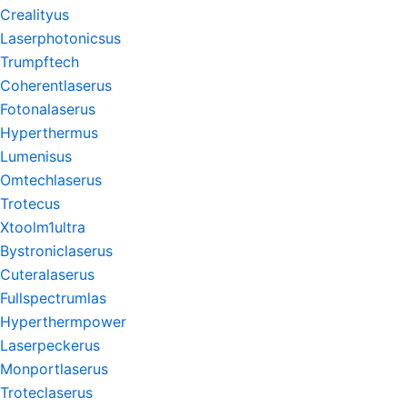
Crealityus
Laserphotonicsus
Trumpftech
Coherentlaserus
Fotonalaserus
Hyperthermus
Lumenisus
Omtechlaserus
Trotecus
Xtoolm1ultra
Bystroniclaserus
Cuteralaserus
Fullspectrumlas
Hyperthermpower
Laserpeckerus
Monportlaserus
Troteclaserus