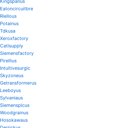
Kingspanus
Eatoncircuitbre
Riellous
Potainus
Tdkusa
Xeroxfactory
Catlsupply
Siemensfactory
Pirellius
Intuitivesurgic
Skyzoneus
Getransformerus
Leeboyus
Sylvaniaus
Siemensplcus
Woodgrainus
Hosokawaus
Derrickus