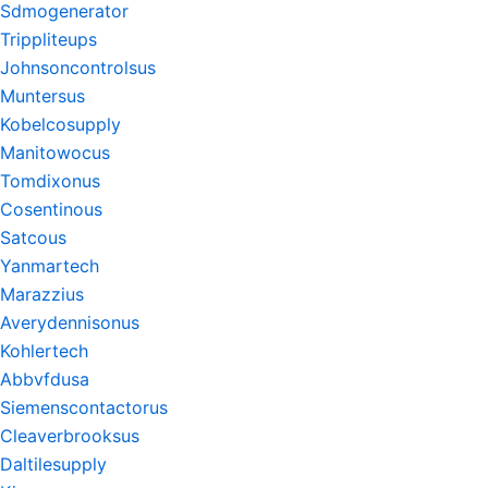
Sdmogenerator
Trippliteups
Johnsoncontrolsus
Muntersus
Kobelcosupply
Manitowocus
Tomdixonus
Cosentinous
Satcous
Yanmartech
Marazzius
Averydennisonus
Kohlertech
Abbvfdusa
Siemenscontactorus
Cleaverbrooksus
Daltilesupply