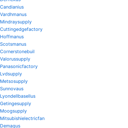
Candianius
Vardhmanus
Mindraysupply
Cuttingedgefactory
Hoffmanus
Scotsmanus
Cornerstonebuil
Valorussupply
Panasonicfactory
Lvdsupply
Metsosupply
Sunnovaus
Lyondellbasellus
Getingesupply
Moogsupply
Mitsubishielectricfan
Demagus