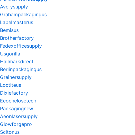
Averysupply
Grahampackagingus
Labelmasterus
Bemisus
Brotherfactory
Fedexofficesupply
Usgorilla
Hallmarkdirect
Berlinpackagingus
Greinersupply
Loctiteus
Dixiefactory
Ecoenclosetech
Packagingnew
Aeonlasersupply
Glowforgepro
Scitonus