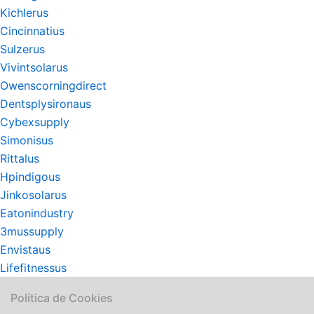
Kichlerus
Cincinnatius
Sulzerus
Vivintsolarus
Owenscorningdirect
Dentsplysironaus
Cybexsupply
Simonisus
Rittalus
Hpindigous
Jinkosolarus
Eatonindustry
3mussupply
Envistaus
Lifefitnessus
Política de Cookies