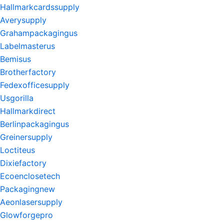
Hallmarkcardssupply
Averysupply
Grahampackagingus
Labelmasterus
Bemisus
Brotherfactory
Fedexofficesupply
Usgorilla
Hallmarkdirect
Berlinpackagingus
Greinersupply
Loctiteus
Dixiefactory
Ecoenclosetech
Packagingnew
Aeonlasersupply
Glowforgepro