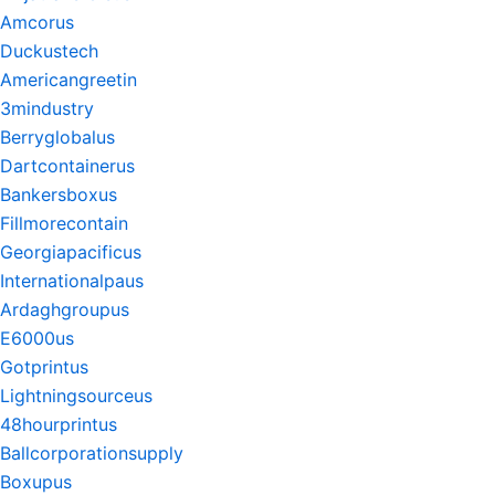
Amcorus
Duckustech
Americangreetin
3mindustry
Berryglobalus
Dartcontainerus
Bankersboxus
Fillmorecontain
Georgiapacificus
Internationalpaus
Ardaghgroupus
E6000us
Gotprintus
Lightningsourceus
48hourprintus
Ballcorporationsupply
Boxupus