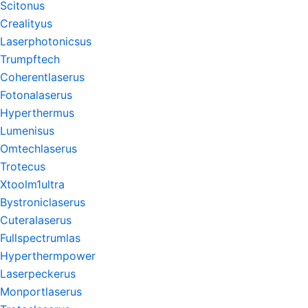
Scitonus
Crealityus
Laserphotonicsus
Trumpftech
Coherentlaserus
Fotonalaserus
Hyperthermus
Lumenisus
Omtechlaserus
Trotecus
Xtoolm1ultra
Bystroniclaserus
Cuteralaserus
Fullspectrumlas
Hyperthermpower
Laserpeckerus
Monportlaserus