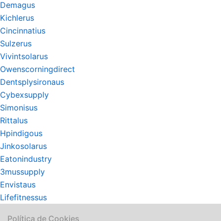
Demagus
Kichlerus
Cincinnatius
Sulzerus
Vivintsolarus
Owenscorningdirect
Dentsplysironaus
Cybexsupply
Simonisus
Rittalus
Hpindigous
Jinkosolarus
Eatonindustry
3mussupply
Envistaus
Lifefitnessus
Política de Cookies