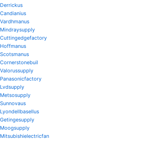
Derrickus
Candianius
Vardhmanus
Mindraysupply
Cuttingedgefactory
Hoffmanus
Scotsmanus
Cornerstonebuil
Valorussupply
Panasonicfactory
Lvdsupply
Metsosupply
Sunnovaus
Lyondellbasellus
Getingesupply
Moogsupply
Mitsubishielectricfan