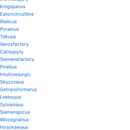
Kingspanus
Eatoncircuitbre
Riellous
Potainus
Tdkusa
Xeroxfactory
Catlsupply
Siemensfactory
Pirellius
Intuitivesurgic
Skyzoneus
Getransformerus
Leeboyus
Sylvaniaus
Siemensplcus
Woodgrainus
Hosokawaus