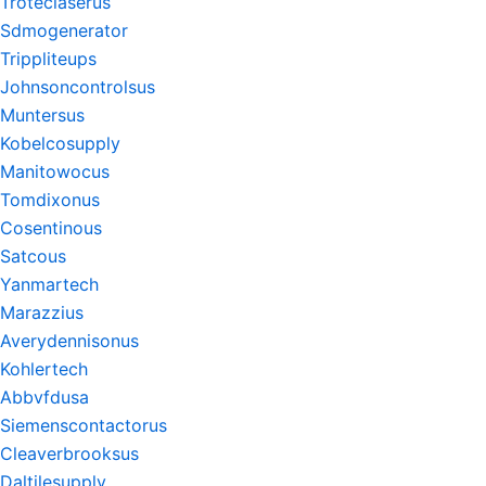
Troteclaserus
Sdmogenerator
Trippliteups
Johnsoncontrolsus
Muntersus
Kobelcosupply
Manitowocus
Tomdixonus
Cosentinous
Satcous
Yanmartech
Marazzius
Averydennisonus
Kohlertech
Abbvfdusa
Siemenscontactorus
Cleaverbrooksus
Daltilesupply